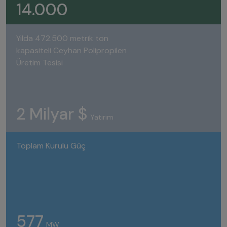
14.000
Yılda 472.500 metrik ton
kapasiteli Ceyhan Polipropilen
Üretim Tesisi
2 Milyar $
Yatırım
Toplam Kurulu Güç
577
MW