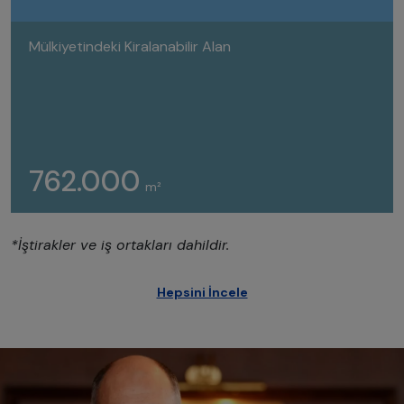
Mülkiyetindeki Kiralanabilir Alan
762.000
m²
*İştirakler ve iş ortakları dahildir.
Hepsini İncele