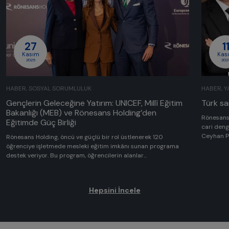
27
1
Kasım
Kas
2025
202
HABER, SOSYAL SORUMLULUK
HABER, Y
Gençlerin Geleceğine Yatırım: UNICEF, Millî Eğitim
Türk s
Bakanlığı (MEB) ve Rönesans Holding’den
Rönesans 
Eğitimde Güç Birliği
cari deng
Ceyhan Po
Rönesans Holding, öncü ve güçlü bir rol üstlenerek 120
öğrenciye işletmede mesleki eğitim imkânı sunan programa
destek veriyor. Bu program, öğrencilerin alanlar...
Hepsini İncele