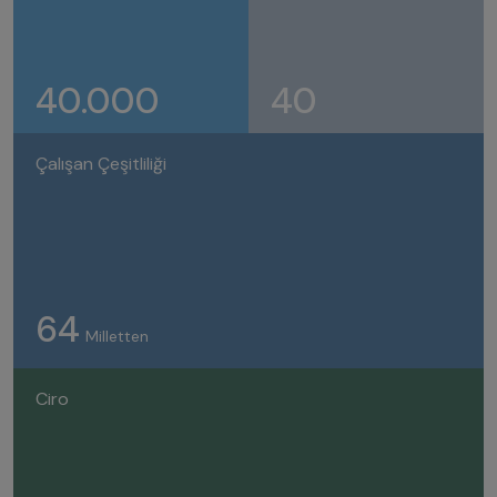
40.000
40
Çalışan Çeşitliliği
64
Milletten
Ciro