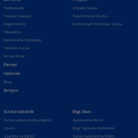
Hakkımızda
Altyapı Grubu
Faaliyet Alanları
Gayrimenkul Grubu
Değerlerimiz
Endüstriyel Yatırımlar Grubu
Hikayemiz
Rakamlarla Rönesans
Yönetim Kurulu
Erman Ilıcak
Kariyer
Haberler
Blog
İletişim
Sürdürülebilirlik
Bilgi Alanı
Sürdürülebilirlik Stratejimiz
Aydınlatma Metni
Çevre
Bilgi Toplumu Hizmetleri
Çeşitlilik ve Eşitlik
Çerez Aydınlatma Metni