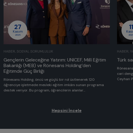
27
1
Kasım
Kas
2025
202
HABER, SOSYAL SORUMLULUK
HABER, Y
Gençlerin Geleceğine Yatırım: UNICEF, Millî Eğitim
Türk s
Bakanlığı (MEB) ve Rönesans Holding’den
Rönesans 
Eğitimde Güç Birliği
cari deng
Ceyhan Po
Rönesans Holding, öncü ve güçlü bir rol üstlenerek 120
öğrenciye işletmede mesleki eğitim imkânı sunan programa
destek veriyor. Bu program, öğrencilerin alanlar...
Hepsini İncele