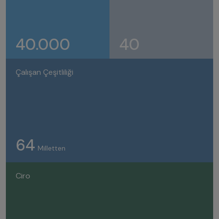
40.000
40
Çalışan Çeşitliliği
64
Milletten
Ciro