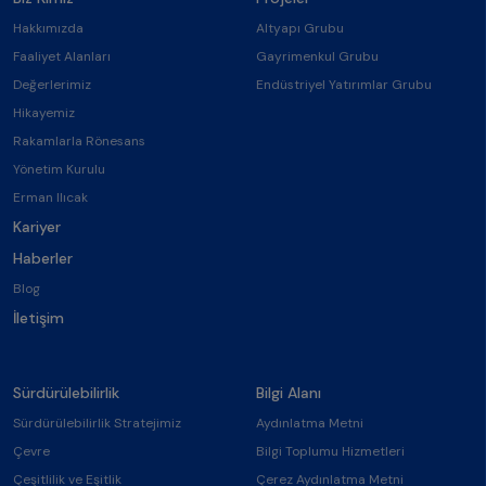
Hakkımızda
Altyapı Grubu
Faaliyet Alanları
Gayrimenkul Grubu
Değerlerimiz
Endüstriyel Yatırımlar Grubu
Hikayemiz
Rakamlarla Rönesans
Yönetim Kurulu
Erman Ilıcak
Kariyer
Haberler
Blog
İletişim
Sürdürülebilirlik
Bilgi Alanı
Sürdürülebilirlik Stratejimiz
Aydınlatma Metni
Çevre
Bilgi Toplumu Hizmetleri
Çeşitlilik ve Eşitlik
Çerez Aydınlatma Metni