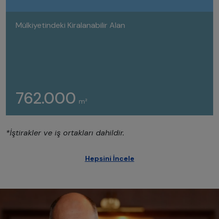
Mülkiyetindeki Kiralanabilir Alan
762.000
m²
*İştirakler ve iş ortakları dahildir.
Hepsini İncele