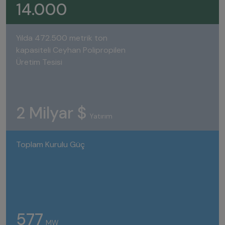
14.000
Yılda 472.500 metrik ton
kapasiteli Ceyhan Polipropilen
Üretim Tesisi
2 Milyar $
Yatırım
Toplam Kurulu Güç
577
MW