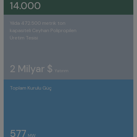
14.000
Yılda 472.500 metrik ton
kapasiteli Ceyhan Polipropilen
Üretim Tesisi
2 Milyar $
Yatırım
Toplam Kurulu Güç
577
MW