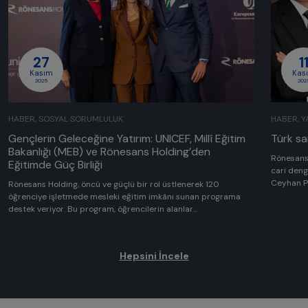
27
1
Kasım
Kas
2025
202
HABER, SOSYAL SORUMLULUK
HABER, Y
Gençlerin Geleceğine Yatırım: UNICEF, Millî Eğitim
Türk s
Bakanlığı (MEB) ve Rönesans Holding’den
Rönesans 
Eğitimde Güç Birliği
cari deng
Ceyhan Po
Rönesans Holding, öncü ve güçlü bir rol üstlenerek 120
öğrenciye işletmede mesleki eğitim imkânı sunan programa
destek veriyor. Bu program, öğrencilerin alanlar...
Hepsini İncele