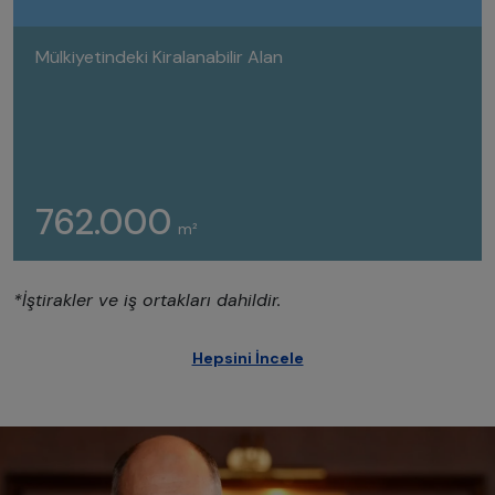
Mülkiyetindeki Kiralanabilir Alan
762.000
m²
*İştirakler ve iş ortakları dahildir.
Hepsini İncele