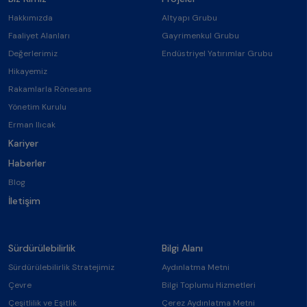
Hakkımızda
Altyapı Grubu
Faaliyet Alanları
Gayrimenkul Grubu
Değerlerimiz
Endüstriyel Yatırımlar Grubu
Hikayemiz
Rakamlarla Rönesans
Yönetim Kurulu
Erman Ilıcak
Kariyer
Haberler
Blog
İletişim
Sürdürülebilirlik
Bilgi Alanı
Sürdürülebilirlik Stratejimiz
Aydınlatma Metni
Çevre
Bilgi Toplumu Hizmetleri
Çeşitlilik ve Eşitlik
Çerez Aydınlatma Metni