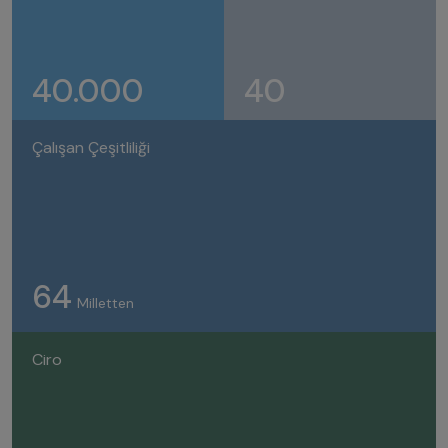
40.000
40
Çalışan Çeşitliliği
64
Milletten
Ciro