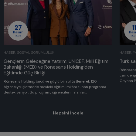
27
1
Kasım
Kas
2025
202
HABER, SOSYAL SORUMLULUK
HABER, Y
Gençlerin Geleceğine Yatırım: UNICEF, Millî Eğitim
Türk s
Bakanlığı (MEB) ve Rönesans Holding’den
Rönesans 
Eğitimde Güç Birliği
cari deng
Ceyhan Po
Rönesans Holding, öncü ve güçlü bir rol üstlenerek 120
öğrenciye işletmede mesleki eğitim imkânı sunan programa
destek veriyor. Bu program, öğrencilerin alanlar...
Hepsini İncele