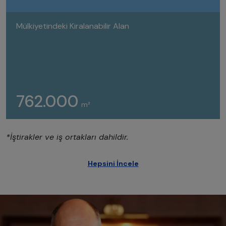
Mülkiyetindeki Kiralanabilir Alan
762.000
m²
*İştirakler ve iş ortakları dahildir.
Hepsini İncele