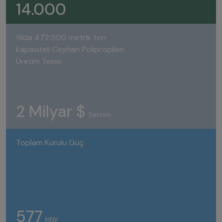
14.000
Yılda 472.500 metrik ton
kapasiteli Ceyhan Polipropilen
Üretim Tesisi
2 Milyar $
Yatırım
Toplam Kurulu Güç
577
MW