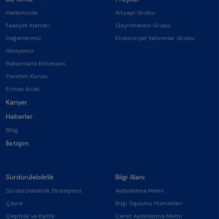
Hakkımızda
Altyapı Grubu
Faaliyet Alanları
Gayrimenkul Grubu
Değerlerimiz
Endüstriyel Yatırımlar Grubu
Hikayemiz
Rakamlarla Rönesans
Yönetim Kurulu
Erman Ilıcak
Kariyer
Haberler
Blog
İletişim
Sürdürülebilirlik
Bilgi Alanı
Sürdürülebilirlik Stratejimiz
Aydınlatma Metni
Çevre
Bilgi Toplumu Hizmetleri
Çeşitlilik ve Eşitlik
Çerez Aydınlatma Metni