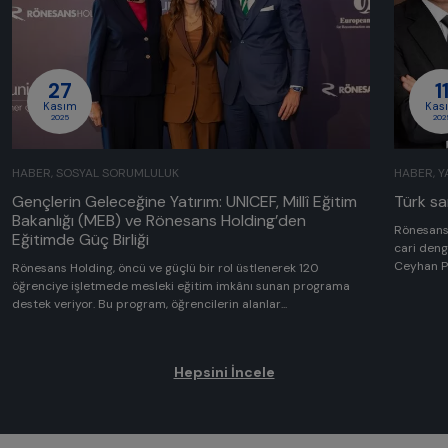
27
1
Kasım
Kas
2025
202
HABER, SOSYAL SORUMLULUK
HABER, Y
Gençlerin Geleceğine Yatırım: UNICEF, Millî Eğitim
Türk s
Bakanlığı (MEB) ve Rönesans Holding’den
Rönesans 
Eğitimde Güç Birliği
cari deng
Ceyhan Po
Rönesans Holding, öncü ve güçlü bir rol üstlenerek 120
öğrenciye işletmede mesleki eğitim imkânı sunan programa
destek veriyor. Bu program, öğrencilerin alanlar...
Hepsini İncele