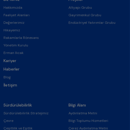
Hakkımızda
Altyapı Grubu
Faaliyet Alanları
Gayrimenkul Grubu
Değerlerimiz
Endüstriyel Yatırımlar Grubu
Hikayemiz
Rakamlarla Rönesans
Yönetim Kurulu
Erman Ilıcak
Kariyer
Haberler
Blog
İletişim
Sürdürülebilirlik
Bilgi Alanı
Sürdürülebilirlik Stratejimiz
Aydınlatma Metni
Çevre
Bilgi Toplumu Hizmetleri
Çeşitlilik ve Eşitlik
Çerez Aydınlatma Metni