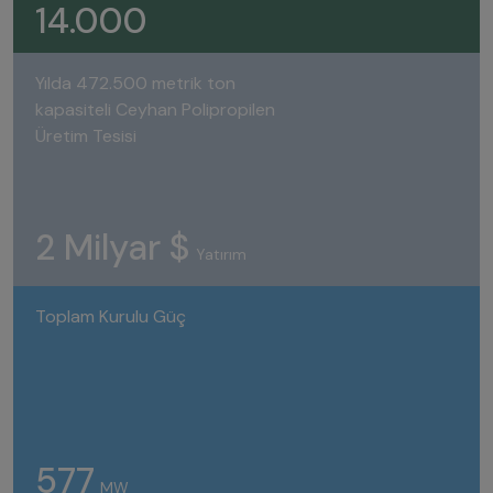
14.000
Yılda 472.500 metrik ton
kapasiteli Ceyhan Polipropilen
Üretim Tesisi
2 Milyar $
Yatırım
Toplam Kurulu Güç
577
MW