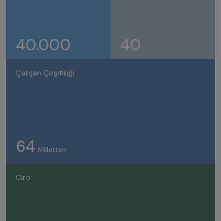
40.000
40
Çalışan Çeşitliliği
64
Milletten
Ciro