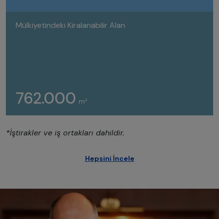
Mülkiyetindeki Kiralanabilir Alan
762.000
m²
*İştirakler ve iş ortakları dahildir.
Hepsini İncele