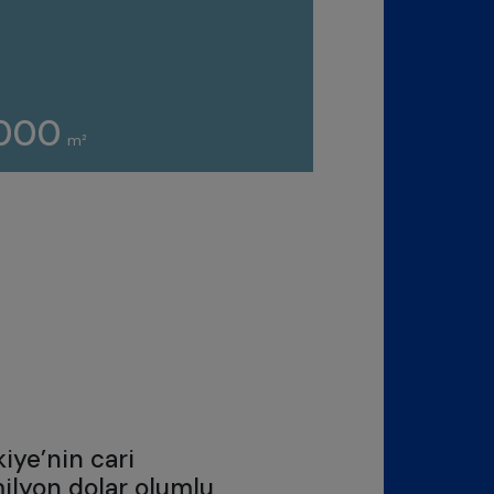
.000
m²
kiye’nin cari
ilyon dolar olumlu