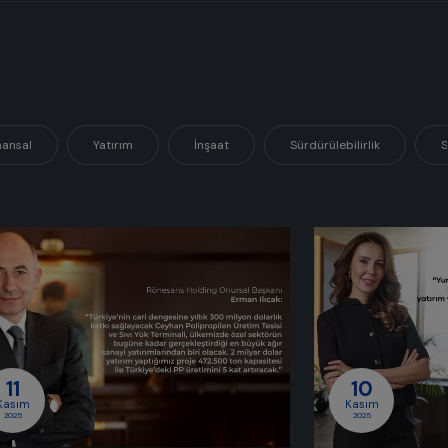
nansal
Yatırım
İnşaat
Sürdürülebilirlik
S
11
10
Kasım
Kasım
2025
2025