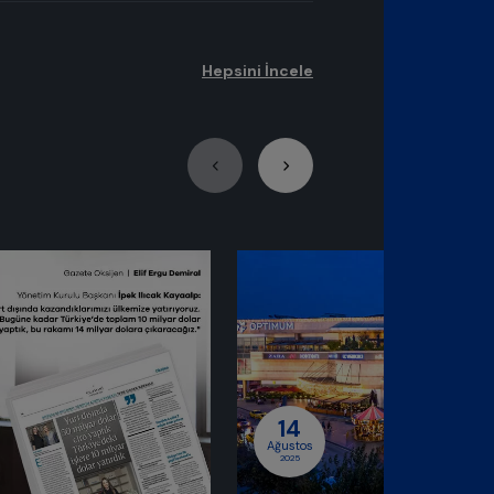
Hepsini İncele
osyal Sorumluluk
14
Ağustos
2025