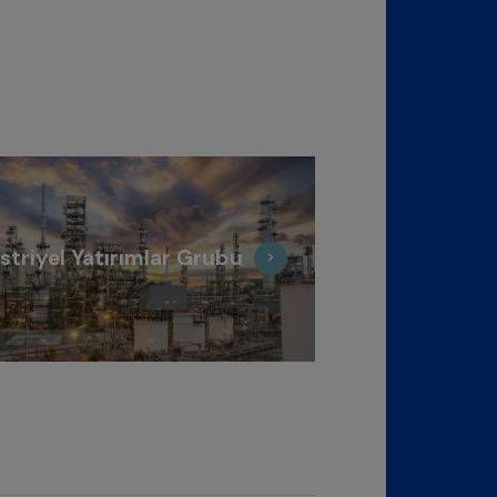
striyel Yatırımlar Grubu