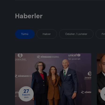
Haberler
Tümü
Haber
Ödüller / Listeler
Fi
27
Kasım
2025