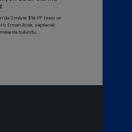
z
da 2 milyar $’lık PP tesisi ve
ttı. Erman Ilıcak, yapılacak
lamalarda bulundu.