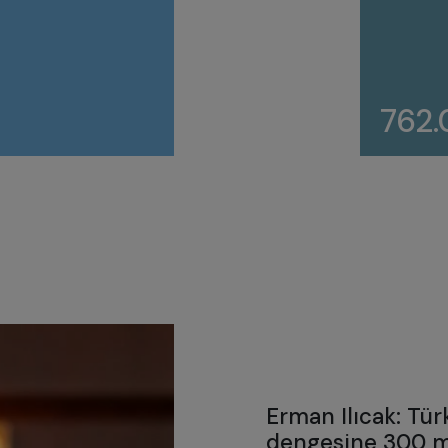
762
Erman Ilıcak: Tür
dengesine 300 m