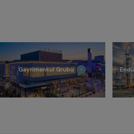
Gayrimenkul Grubu
Endü