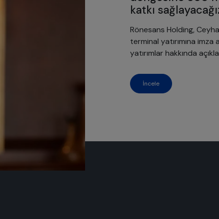
katkı sağlayacağı
Rönesans Holding, Ceyhan’
terminal yatırımına imza a
yatırımlar hakkında açık
İncele