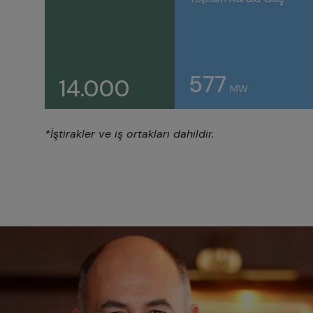
577
14.000
MW
*İştirakler ve iş ortakları dahildir.