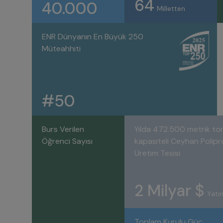
64
40.000
Milletten
ENR Dünyanın En Büyük 250
Müteahhiti
#50
Burs Verilen
Yılda 472.500 metrik to
Öğrenci Sayısı
kapasiteli Ceyhan Polipr
Üretim Tesisi
2 Milyar $
Yatı
Toplam Kurulu Güç