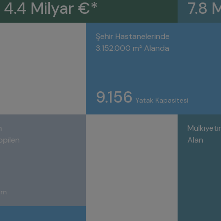
4.4 Milyar €*
7.8 
Şehir Hastanelerinde
3.152.000 m² Alanda
9.156
Yatak Kapasitesi
n
Mülkiyetin
opilen
Alan
rım