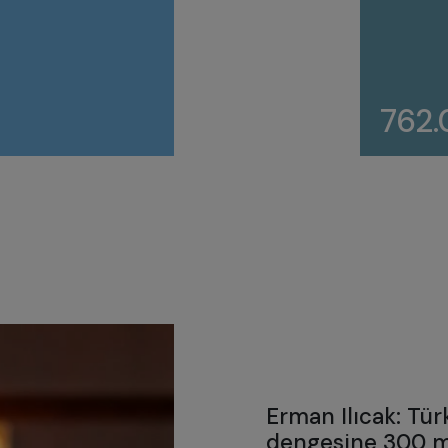
762
Erman Ilıcak: Tür
dengesine 300 m