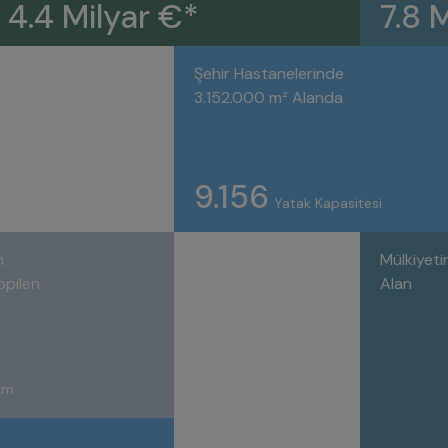
4.4 Milyar €*
7.8 
Şehir Hastanelerinde
3.152.000 m² Alanda
9.156
Yatak Kapasitesi
n
Mülkiyetin
opilen
Alan
rım