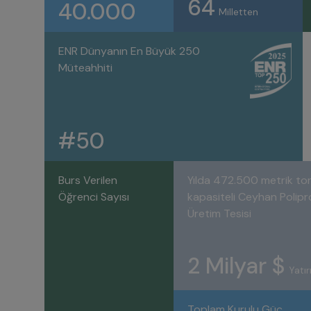
64
40.000
Milletten
ENR Dünyanın En Büyük 250
Müteahhiti
#50
Burs Verilen
Yılda 472.500 metrik to
Öğrenci Sayısı
kapasiteli Ceyhan Polipr
Üretim Tesisi
2 Milyar $
Yatı
Toplam Kurulu Güç