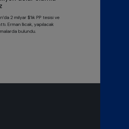
z
da 2 milyar $’lık PP tesisi ve
ttı. Erman Ilıcak, yapılacak
lamalarda bulundu.