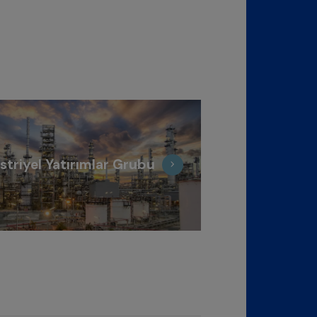
striyel Yatırımlar Grubu