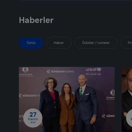
Haberler
Tümü
Haber
Ödüller / Listeler
Fi
27
Kasım
2025