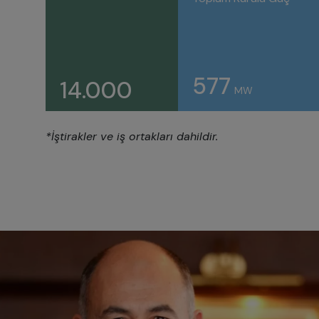
577
14.000
MW
*İştirakler ve iş ortakları dahildir.