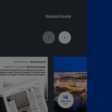
Hepsini İncele
osyal Sorumluluk
14
Ağustos
2025