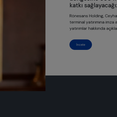
katkı sağlayacağı
Rönesans Holding, Ceyhan’
terminal yatırımına imza a
yatırımlar hakkında açık
İncele