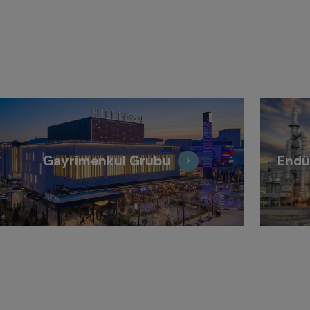
Gayrimenkul Grubu
Endü