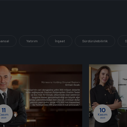
nansal
Yatırım
İnşaat
Sürdürülebilirlik
S
11
10
Kasım
Kasım
2025
2025