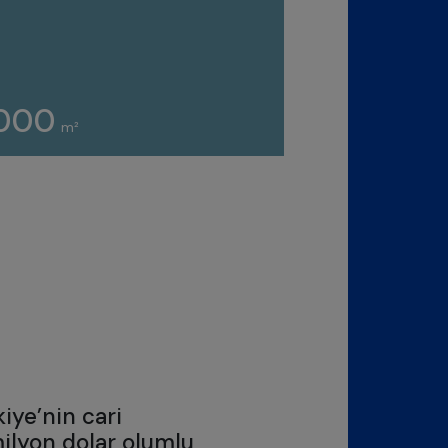
.000
m²
kiye’nin cari
ilyon dolar olumlu