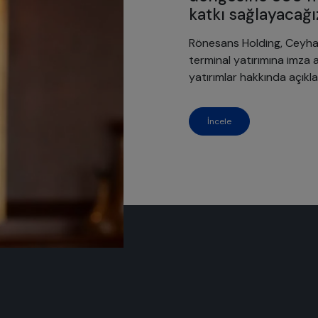
katkı sağlayacağı
Rönesans Holding, Ceyhan’
terminal yatırımına imza a
yatırımlar hakkında açık
İncele