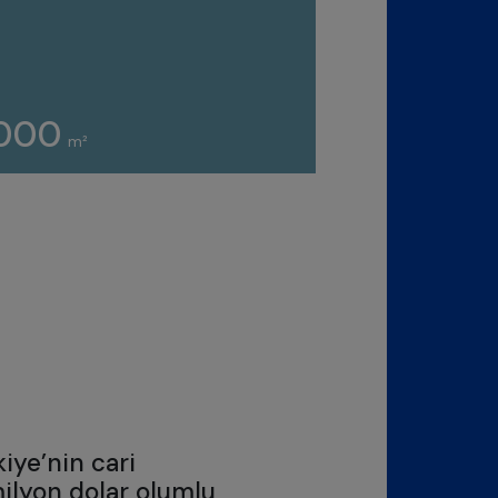
.000
m²
kiye’nin cari
ilyon dolar olumlu