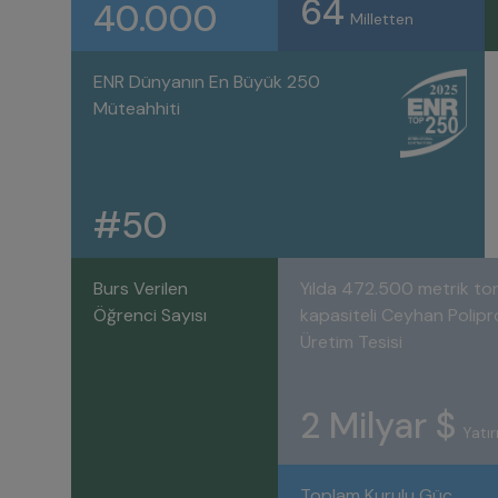
64
40.000
Milletten
ENR Dünyanın En Büyük 250
Müteahhiti
#50
Burs Verilen
Yılda 472.500 metrik to
Öğrenci Sayısı
kapasiteli Ceyhan Polipr
Üretim Tesisi
2 Milyar $
Yatı
Toplam Kurulu Güç