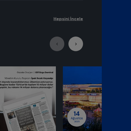
Hepsini İncele
osyal Sorumluluk
14
Ağustos
2025