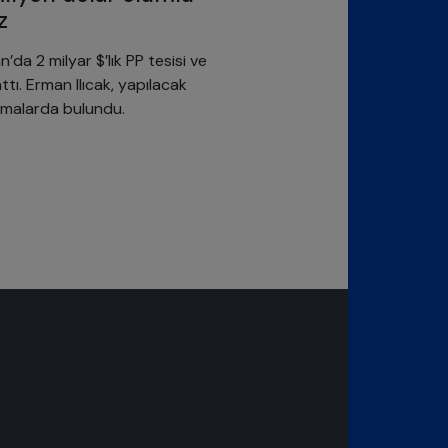
z
da 2 milyar $’lık PP tesisi ve
ttı. Erman Ilıcak, yapılacak
lamalarda bulundu.