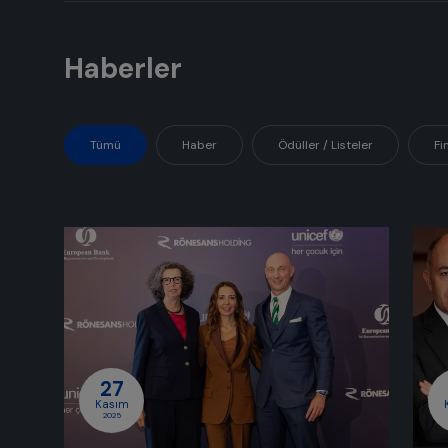
Haberler
Tümü
Haber
Ödüller / Listeler
Fi
27
Kasım
2025