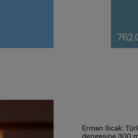
762
Erman Ilıcak: Tür
dengesine 300 m