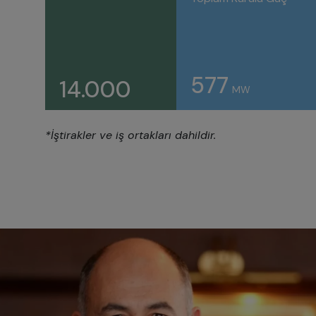
577
14.000
MW
*İştirakler ve iş ortakları dahildir.