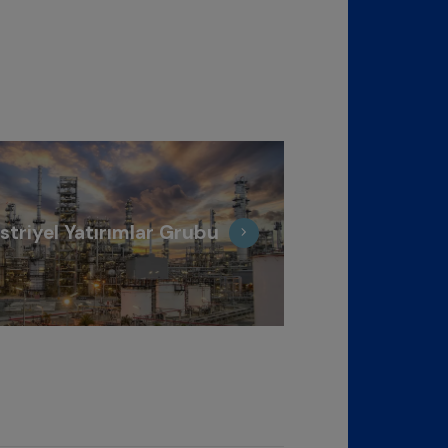
striyel Yatırımlar Grubu