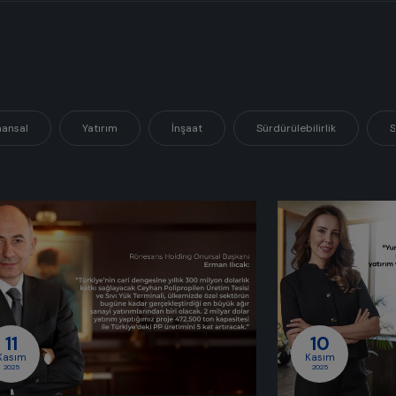
nansal
Yatırım
İnşaat
Sürdürülebilirlik
S
11
10
Kasım
Kasım
2025
2025