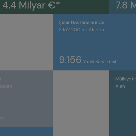
4.4 Milyar €*
7.8 
Şehir Hastanelerinde
3.152.000 m² Alanda
9.156
Yatak Kapasitesi
n
Mülkiyetin
opilen
Alan
rım