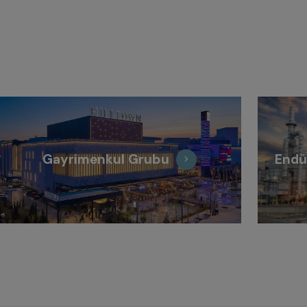
Gayrimenkul Grubu
Endü