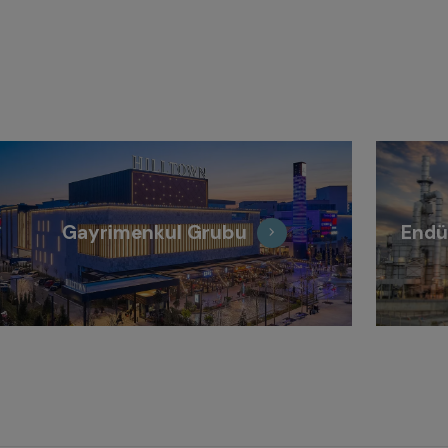
Gayrimenkul Grubu
Endü