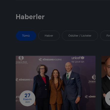
Haberler
Tümü
Haber
Ödüller / Listeler
Fi
27
Kasım
2025