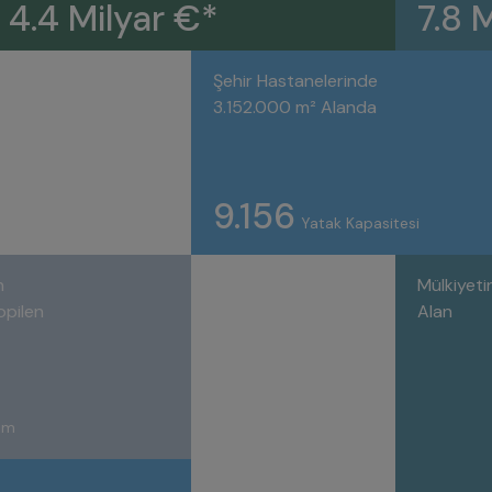
4.4 Milyar €*
7.8 
Şehir Hastanelerinde
3.152.000 m² Alanda
9.156
Yatak Kapasitesi
n
Mülkiyetin
opilen
Alan
rım