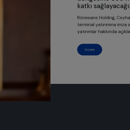
katkı sağlayacağı
Rönesans Holding, Ceyhan’
terminal yatırımına imza a
yatırımlar hakkında açık
İncele