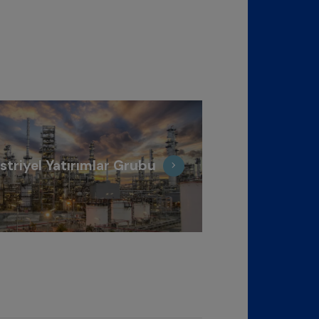
striyel Yatırımlar Grubu