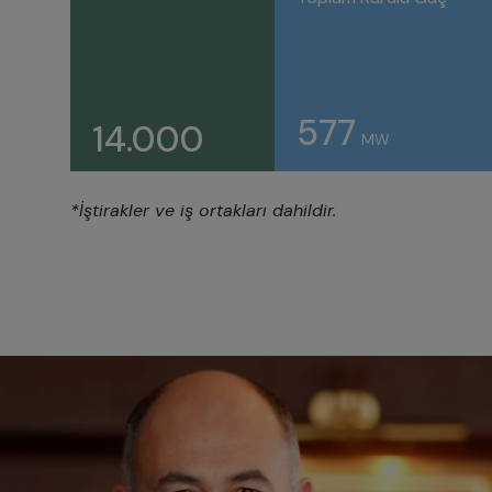
577
14.000
MW
*İştirakler ve iş ortakları dahildir.