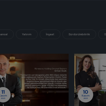
nansal
Yatırım
İnşaat
Sürdürülebilirlik
S
11
10
Kasım
Kasım
2025
2025