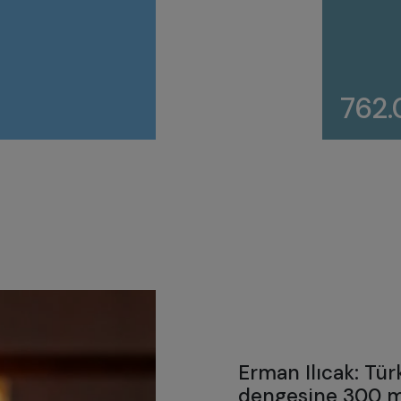
762
Erman Ilıcak: Tür
dengesine 300 m