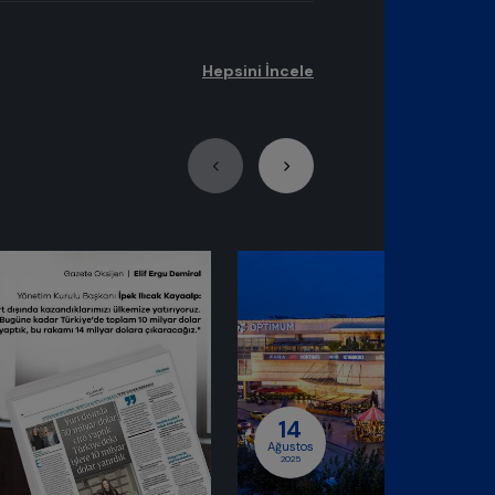
Hepsini İncele
osyal Sorumluluk
14
Ağustos
2025