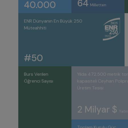
64
40.000
Milletten
ENR Dünyanın En Büyük 250
Müteahhiti
#50
Burs Verilen
Yılda 472.500 metrik to
Öğrenci Sayısı
kapasiteli Ceyhan Polipr
Üretim Tesisi
2 Milyar $
Yatı
Toplam Kurulu Güç