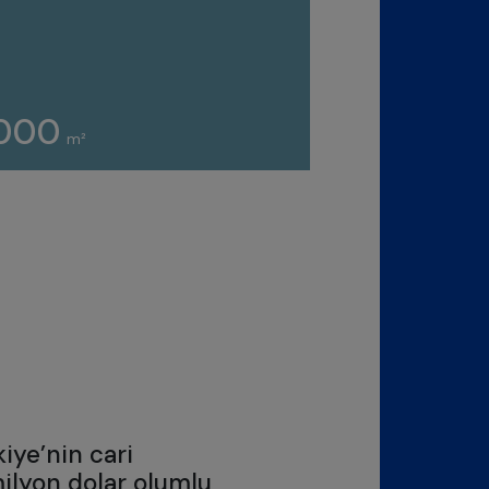
.000
m²
kiye’nin cari
ilyon dolar olumlu