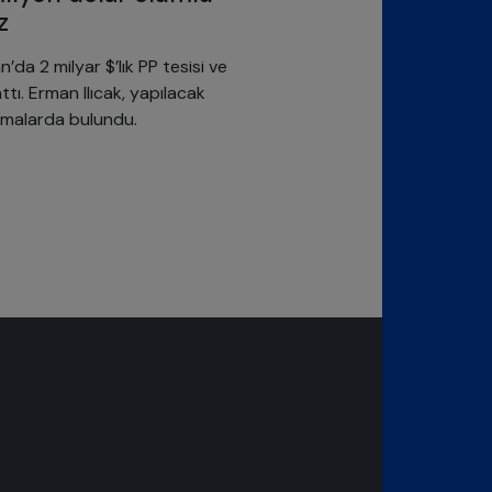
z
da 2 milyar $’lık PP tesisi ve
ttı. Erman Ilıcak, yapılacak
lamalarda bulundu.